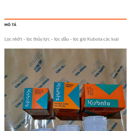
MÔ TẢ
Lọc nhớt – lọc thủy lực – lọc dầu – lọc gió Kubota các loại