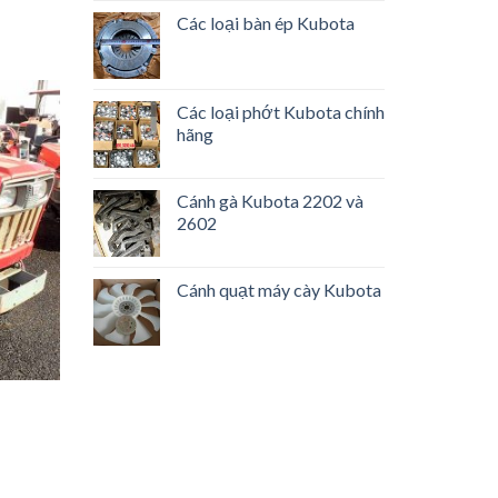
Các loại bàn ép Kubota
Các loại phớt Kubota chính
hãng
ền động
Cánh gà Kubota 2202 và
2602
Cánh quạt máy cày Kubota
dòng
hiết kế