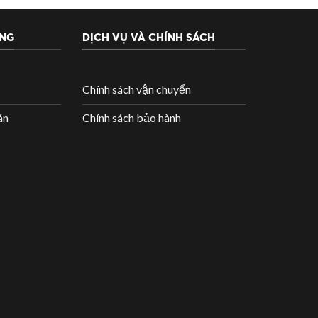
rơn,
ÀNG
DỊCH VỤ VÀ CHÍNH SÁCH
àm việc
Chính sách vận chuyển
án
Chính sách bảo hành
di
nh