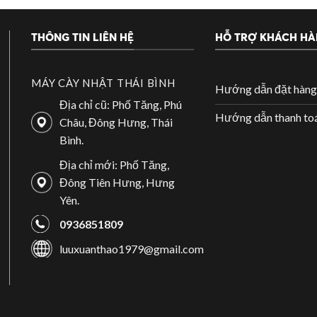
 kéo ở bánh trước. Vì thế, khi gặp thời tiết mưa gió hay đường t
THÔNG TIN LIÊN HỆ
HỖ TRỢ KHÁCH H
 số mẫu máy cày Kubota 1 cầu chất lượng cho bà con. Sản phẩm l
MÁY CÀY NHẬT THÁI BÌNH
Hướng dẫn đặt hàng
Địa chỉ cũ: Phố Tăng, Phú
Hướng dẫn thanh to
Châu, Đông Hưng, Thái
 được lắp đặt ở đầu xe khiến trọng tâm xe dồn về phía trước. Khi 
Bình.
 giảm và người điều khiến khó cua hơn.
Địa chỉ mới: Phố Tăng,
Đông Tiên Hưng, Hưng
ía sau sẽ tăng tốc kém.
Yên.
hướng nên tình trạng hao mòn diễn ra nhanh hơn 2 bánh sau.
0936851809
luuxuanthao1979@gmail.com
u sau
iết kế có trục xe nằm ở 2 bánh sau và được truyền động đến 2 bá