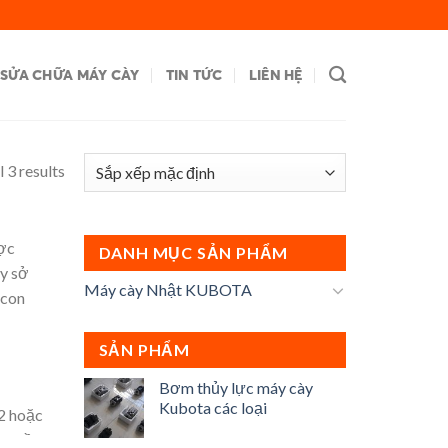
SỬA CHỮA MÁY CÀY
TIN TỨC
LIÊN HỆ
 3 results
ược
DANH MỤC SẢN PHẨM
áy sở
Máy cày Nhật KUBOTA
 con
SẢN PHẨM
Bơm thủy lực máy cày
Kubota các loại
 2 hoặc
 1 cầu