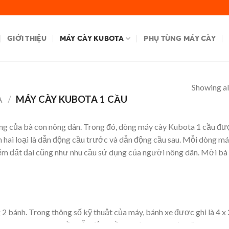
GIỚI THIỆU
MÁY CÀY KUBOTA
PHỤ TÙNG MÁY CÀY
Showing all
A
/
MÁY CÀY KUBOTA 1 CẦU
ùng của bà con nông dân. Trong đó, dòng máy cày Kubota 1 cầu đ
 hai loại là dẫn động cầu trước và dẫn động cầu sau. Mỗi dòng m
ểm đất đai cũng như nhu cầu sử dụng của người nông dân. Mời bà
2 bánh. Trong thông số kỹ thuật của máy, bánh xe được ghi là 4 x
 thành máy cày 1 cầu dẫn động cầu sau (2 bánh sau) hoặc máy cày