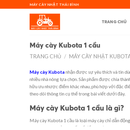
Skip
MÁY CÀY NHẬT THÁI BÌNH
to
content
TRANG CHỦ
Máy cày Kubota 1 cầu
TRANG CHỦ
/
MÁY CÀY NHẬT KUBOT
Máy cày Kubota
nhận được sự yêu thích và tin d
nhiều nhà nông lựa chọn. Sản phẩm được chia thành
hữu ưu nhược điểm khác nhau, phù hợp với đặc đi
theo dõi thông tin cụ thể trong bài viết dưới đây.
Máy cày Kubota 1 cầu là gì?
Máy cày Kubota 1 cầu là loại máy cày chỉ dẫn động 
2WD. Tùy vào từng thiết kế để máy được phân chia