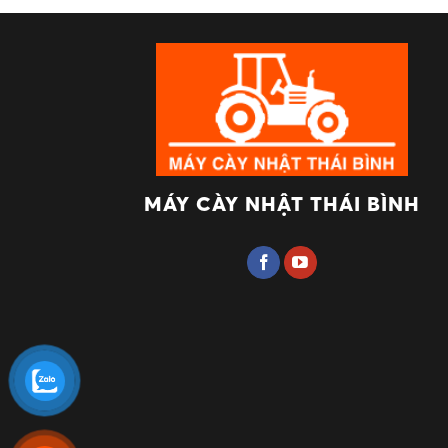
Dòng dẫn động cầu trước chịu sự kiểm soát của lực
máy giảm được khả năng bị trượt ngang.
Hiện nay, Máy cày Nhật Thái Bình đang cung cấp 1
tốt trên địa hình bằng phẳng, ít gồ ghề.
Nhược điểm máy cày Kubota FWD
Tuy nhiên, vì động cơ, hộp số và hệ thống dẫn động
MÁY CÀY NHẬT THÁI BÌNH
chuyển đến đoạn đường cua, khả năng của máy cày
Trong trường hợp máy chờ hàng hóa quá nặng ở ph
Vì 2 bánh trước thực hiện nhiệm vụ kéo xe và dẫn 
Máy cày Kubota 1 cầu L2402
Máy cày Kubota dẫn động cầ
Máy cày Kubota dẫn động cầu sau (máy RWD) là th